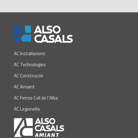
AC Instal·lacions
AC Technologies
AC Construcció
AC Amiant
AC Ferros Coll de l´Alba
AC Legionel·la