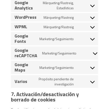
Google
Màrqueting/Rastreig,
Analytics
Estadísticas
Consent
to
WordPress
Màrqueting/Rastreig
service
Consent
google-
to
WPML
Màrqueting/Rastreig
Consent
analytics
service
to
Google
wordpress
Marketing/Seguimiento
Fonts
service
Consent
wpml
to
Google
service
Marketing/Seguimiento
reCAPTCHA
Consent
google-
to
fonts
Google
service
Marketing/Seguimiento
Maps
Consent
google-
to
recaptcha
Propósito pendiente de
Varios
service
investigación
Consent
google-
to
maps
7. Activación/desactivación y
service
borrado de cookies
varios