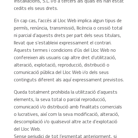
Instal·lacions, S.L. i/o a tercers als quals els han estat
cedits els seus drets.
En cap cas, l’accés al Lloc Web implica algun tipus de
permís, renúncia, transmissió, llicència o cessió total
ni parcial d’aquests drets per part dels seus titulars,
llevat que s’estableixi expressament el contrari.
Aquests termes i condicions d’ús del Lloc Web no
confereixen als usuaris cap altre dret d’utilització,
alteració, explotació, reproducció, distribució o
comunicació pública del Lloc Web i/o dels seus
continguts diferent als aquí expressament previstos.
Queda totalment prohibida la utilització d’aquests
elements, la seva total o parcial reproducció,
comunicació i/o distribució amb finalitats comercials
o lucratives, així com la seva modificació, alteració,
descompilació i/o qualsevol altre acte d’explotació
del Lloc Web.
Sense perjudici de tot l’esmentat anteriorment, si