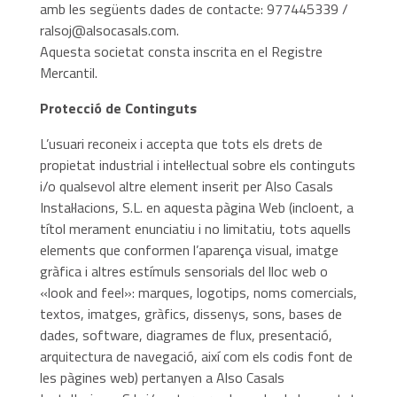
amb les següents dades de contacte: 977445339 /
ralsoj@alsocasals.com.
Aquesta societat consta inscrita en el Registre
Mercantil.
Protecció de Continguts
L’usuari reconeix i accepta que tots els drets de
propietat industrial i intel·lectual sobre els continguts
i/o qualsevol altre element inserit per Also Casals
Instal·lacions, S.L. en aquesta pàgina Web (incloent, a
títol merament enunciatiu i no limitatiu, tots aquells
elements que conformen l’aparença visual, imatge
gràfica i altres estímuls sensorials del lloc web o
«look and feel»: marques, logotips, noms comercials,
textos, imatges, gràfics, dissenys, sons, bases de
dades, software, diagrames de flux, presentació,
arquitectura de navegació, així com els codis font de
les pàgines web) pertanyen a Also Casals