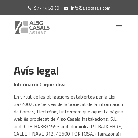
977 44 53 39
info@alsocasals.com
Avís legal
Informació Corporativa
En virtut de les obligacions establertes per la Llei
34/2002, de Serveis de la Societat de la Informació i
de Comerç Electrònic, l’informem que aquesta pàgina
web és propietat de Also Casals Instal·lacions, S.L.,
amb C.I.F. B43831593 amb domicili a P.I. BAIX EBRE,
CALLE I, NAVE 312, 43500 TORTOSA, (Tarragona) i