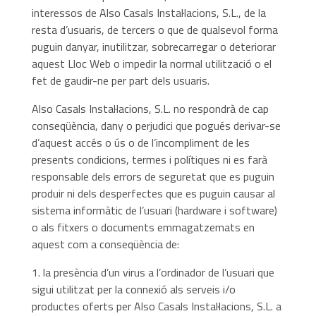
interessos de Also Casals Instal·lacions, S.L., de la
resta d’usuaris, de tercers o que de qualsevol forma
puguin danyar, inutilitzar, sobrecarregar o deteriorar
aquest Lloc Web o impedir la normal utilització o el
fet de gaudir-ne per part dels usuaris.
Also Casals Instal·lacions, S.L. no respondrà de cap
conseqüència, dany o perjudici que pogués derivar-se
d’aquest accés o ús o de l’incompliment de les
presents condicions, termes i polítiques ni es farà
responsable dels errors de seguretat que es puguin
produir ni dels desperfectes que es puguin causar al
sistema informàtic de l’usuari (hardware i software)
o als fitxers o documents emmagatzemats en
aquest com a conseqüència de:
la presència d’un virus a l’ordinador de l’usuari que
sigui utilitzat per la connexió als serveis i/o
productes oferts per Also Casals Instal·lacions, S.L. a