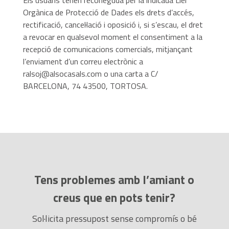
Els usuaris tenen reconeguda per la indicada Llei
Orgànica de Protecció de Dades els drets d’accés,
rectificació, cancel·lació i oposició i, si s’escau, el dret
a revocar en qualsevol moment el consentiment a la
recepció de comunicacions comercials, mitjançant
l’enviament d’un correu electrònic a
ralsoj@alsocasals.com o una carta a C/
BARCELONA, 74 43500, TORTOSA.
Tens problemes amb l’amiant o
creus que en pots tenir?
Sol·licita pressupost sense compromís o bé