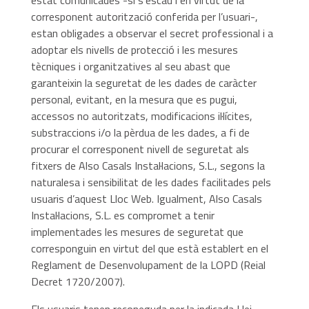
estat comunicades -si s’escau i en virtut de la
corresponent autorització conferida per l’usuari-,
estan obligades a observar el secret professional i a
adoptar els nivells de protecció i les mesures
tècniques i organitzatives al seu abast que
garanteixin la seguretat de les dades de caràcter
personal, evitant, en la mesura que es pugui,
accessos no autoritzats, modificacions il·lícites,
substraccions i/o la pèrdua de les dades, a fi de
procurar el corresponent nivell de seguretat als
fitxers de Also Casals Instal·lacions, S.L., segons la
naturalesa i sensibilitat de les dades facilitades pels
usuaris d’aquest Lloc Web. Igualment, Also Casals
Instal·lacions, S.L. es compromet a tenir
implementades les mesures de seguretat que
corresponguin en virtut del que està establert en el
Reglament de Desenvolupament de la LOPD (Reial
Decret 1720/2007).